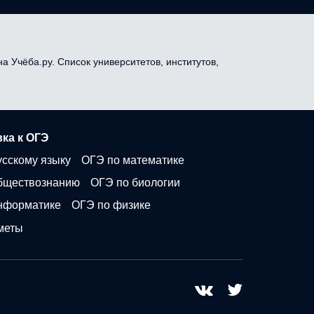
а Учёба.ру. Список университетов, институтов,
ка к ОГЭ
усскому языку
ОГЭ по математике
бществознанию
ОГЭ по биологии
нформатике
ОГЭ по физике
меты