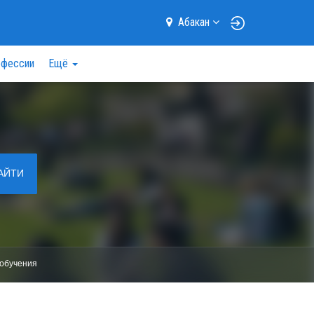
Абакан
фессии
Ещё
АЙТИ
обучения