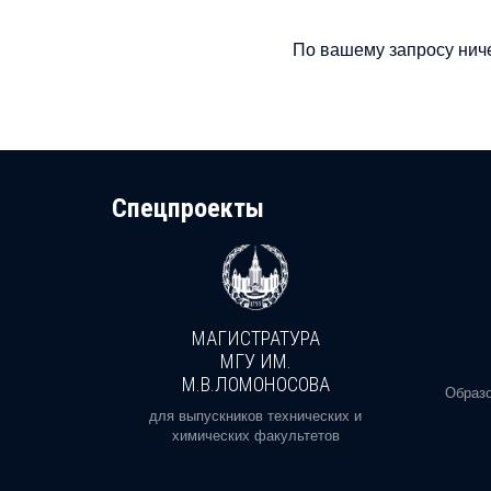
По вашему запросу ниче
Cпецпроекты
МАГИСТРАТУРА
И
МГУ ИМ.
М.В.ЛОМОНОСОВА
, реальное
Образо
орая есть
для выпускников технических и
химических факультетов