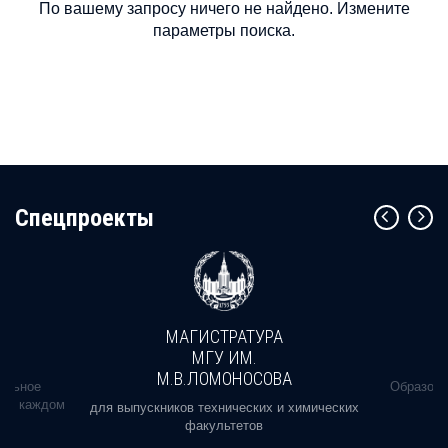
По вашему запросу ничего не найдено. Измените
параметры поиска.
Cпецпроекты
МАГИСТРАТУРА
МГУ ИМ.
М.В.ЛОМОНОСОВА
альное
Образова
ь в каждом
для выпускников технических и химических
факультетов