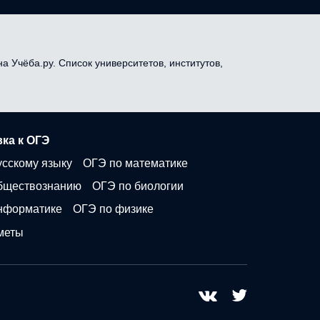
а Учёба.ру. Список университетов, институтов,
ка к ОГЭ
усскому языку
ОГЭ по математике
бществознанию
ОГЭ по биологии
нформатике
ОГЭ по физике
меты