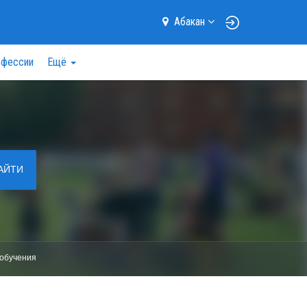
Абакан
фессии
Ещё
АЙТИ
обучения