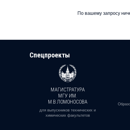
По вашему запросу ниче
Cпецпроекты
МАГИСТРАТУРА
И
МГУ ИМ.
М.В.ЛОМОНОСОВА
, реальное
Образо
орая есть
для выпускников технических и
химических факультетов