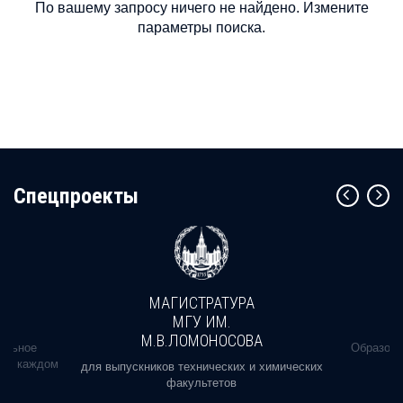
По вашему запросу ничего не найдено. Измените
параметры поиска.
Cпецпроекты
МАГИСТРАТУРА
МГУ ИМ.
М.В.ЛОМОНОСОВА
альное
Образова
ь в каждом
для выпускников технических и химических
факультетов