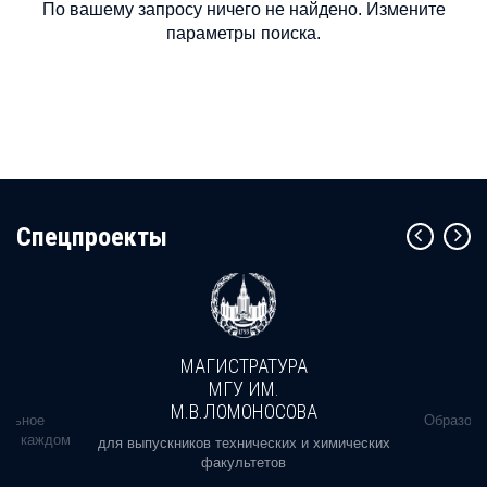
По вашему запросу ничего не найдено. Измените
параметры поиска.
Cпецпроекты
МАГИСТРАТУРА
МГУ ИМ.
М.В.ЛОМОНОСОВА
альное
Образова
ь в каждом
для выпускников технических и химических
факультетов