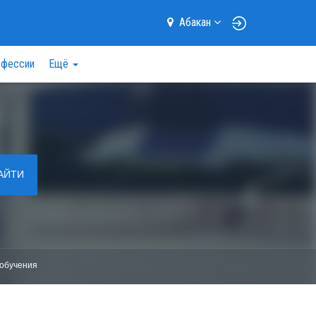
Абакан
фессии
Ещё
АЙТИ
обучения