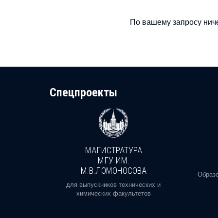
По вашему запросу ниче
Cпецпроекты
МАГИСТРАТУРА
И
МГУ ИМ.
М.В.ЛОМОНОСОВА
, реальное
Образо
орая есть
для выпускников технических и
химических факультетов