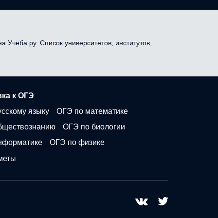
а Учёба.ру. Список университетов, институтов,
ка к ОГЭ
усскому языку
ОГЭ по математике
бществознанию
ОГЭ по биологии
нформатике
ОГЭ по физике
меты