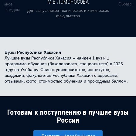
М.В.ЛОМОНОСОВА
альное
Образова
ь в каждом
для выпускников технических и химических
факультетов
Вузы Республики Хакасия
Лучшие вузы Республики Хакасия – найден 1 вуз и 1
программа обучения (бакалавриата, специалитета) в 2026
году на Учёба.ру. Список университетов, институтов,
академий, факультетов Республики Хакасия с адресами,
отзывами, фото, стоимостью обучения и проходным баллом.
Готовим к поступлению в лучшие вузы
России