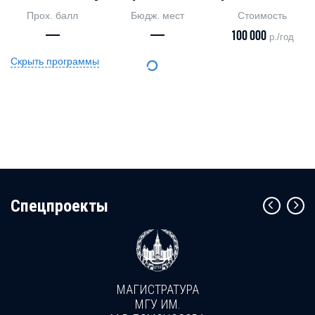
Прох. балл
Бюдж. мест
Стоимость
—
—
100 000
р./год
Скрыть программы
Cпецпроекты
МАГИСТРАТУРА
МГУ ИМ.