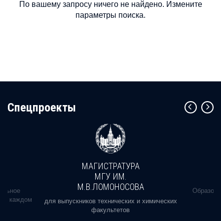
По вашему запросу ничего не найдено. Измените
параметры поиска.
Cпецпроекты
МАГИСТРАТУРА
МГУ ИМ.
М.В.ЛОМОНОСОВА
альное
Образова
ь в каждом
для выпускников технических и химических
факультетов