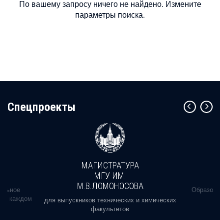
По вашему запросу ничего не найдено. Измените
параметры поиска.
Cпецпроекты
МАГИСТРАТУРА
МГУ ИМ.
М.В.ЛОМОНОСОВА
альное
Образова
ь в каждом
для выпускников технических и химических
факультетов