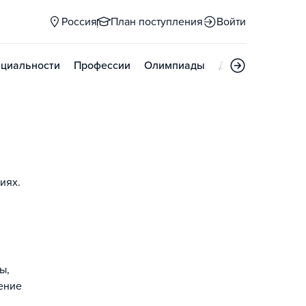
Россия
План поступления
Войти
циальности
Профессии
Олимпиады
Дни открытых д
иях.
ы,
ение