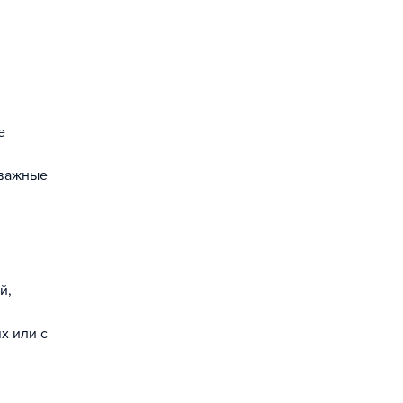
е
 важные
й,
х или с