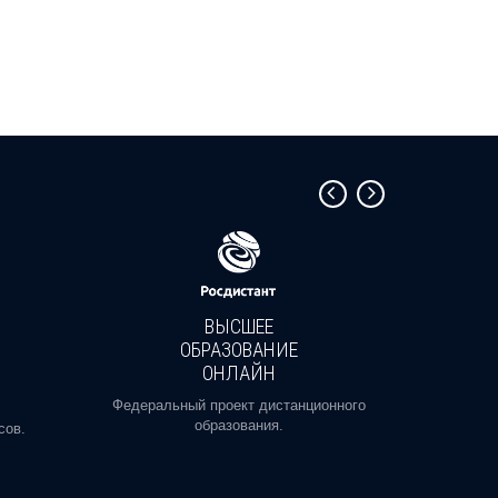
ВЫСШЕЕ
ОБРАЗОВАНИЕ
ОНЛАЙН
Пройди
профе
Федеральный проект дистанционного
образования.
сов.