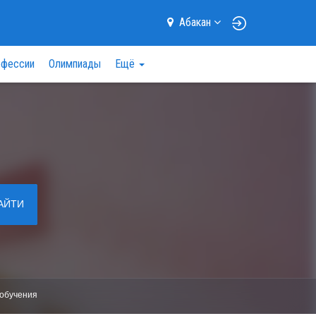
Абакан
фессии
Олимпиады
Ещё
АЙТИ
обучения