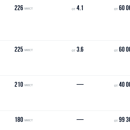
226
4.1
60 0
мест
от
от
225
3.6
60 0
мест
от
от
210
—
40 0
мест
от
180
—
99 3
мест
от