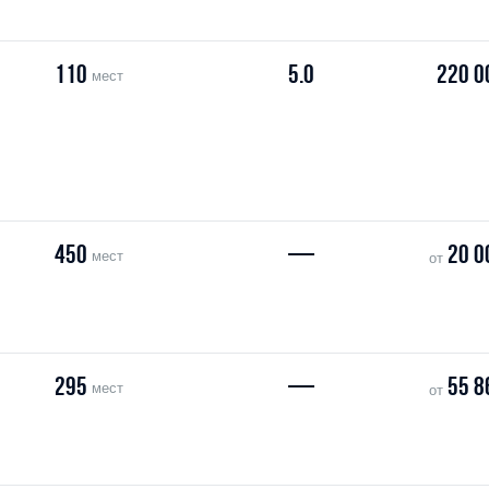
110
5.0
220 0
мест
450
—
20 0
мест
от
295
—
55 8
мест
от