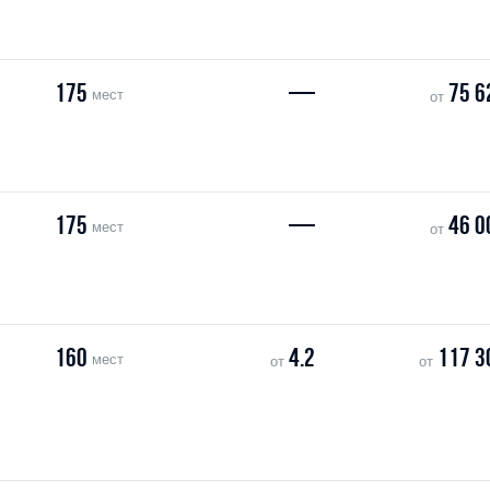
175
—
75 6
мест
от
175
—
46 0
мест
от
160
4.2
117 3
мест
от
от