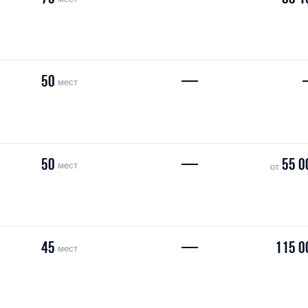
50
—
мест
50
—
55 0
мест
от
45
—
115 0
мест