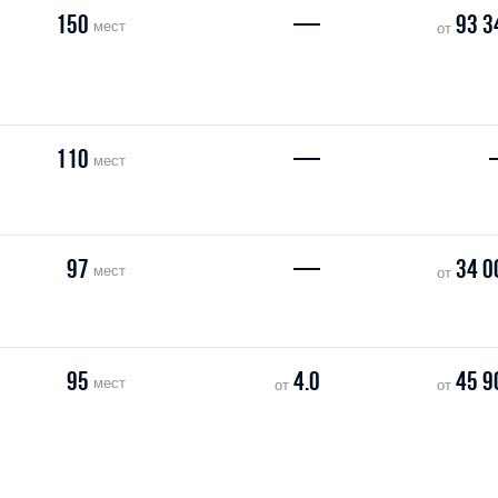
150
—
93 3
мест
от
110
—
мест
97
—
34 0
мест
от
95
4.0
45 9
мест
от
от