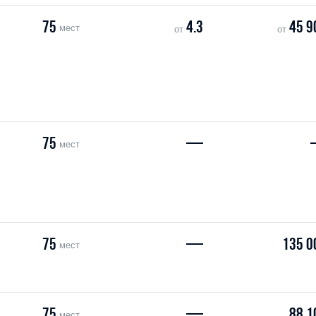
75
4.3
45 9
мест
от
от
75
—
мест
75
—
135 0
мест
75
—
88 1
мест