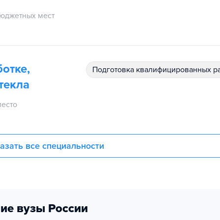
юджетных мест
отке,
подготовка квалифицированных р
текла
место
азать все специальности
ие вузы России