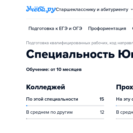
Старшекласснику и абитуриенту
Подготовка к ЕГЭ и ОГЭ
Профориентация
Подготовка квалифицированных рабочих, код направ
Специальность Ю
Обучение: от 10 месяцев
Колледжей
Прох
По этой специальности
15
На эту
В среднем по другим
12
В средн