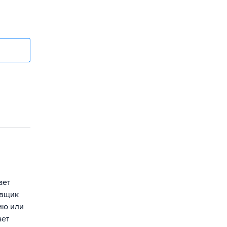
ает
овщик
ию или
ает