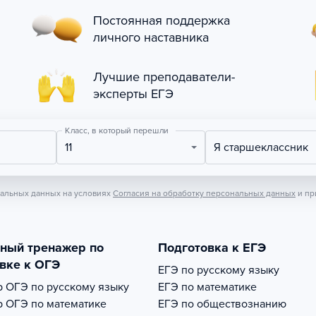
Постоянная поддержка
личного наставника
Лучшие преподаватели-
эксперты ЕГЭ
Класс, в который перешли
11
Я старшеклассник
нальных данных на условиях
Согласия на обработку персональных данных
и пр
тный тренажер по
Подготовка к ЕГЭ
вке к ОГЭ
ЕГЭ по русскому языку
р
ОГЭ по русскому языку
ЕГЭ по математике
р
ОГЭ по математике
ЕГЭ по обществознанию