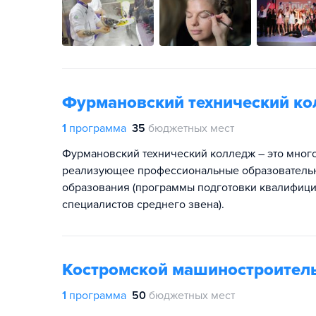
Фурмановский технический к
1
программа
35
бюджетных мест
Фурмановский технический колледж – это мног
реализующее профессиональные образователь
образования (программы подготовки квалифици
специалистов среднего звена).
Костромской машиностроител
1
программа
50
бюджетных мест