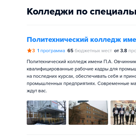
Колледжи по специаль
Политехнический колледж име
3
1
программа
65
бюджетных мест
от 3.8
пр
Политехнический колледж имени П.А. Овчиннико
квалифицированные рабочие кадры для промышл
на последних курсах, обеспечивать себя и прин
промышленных предприятиях. Современные мас
ждут вас.