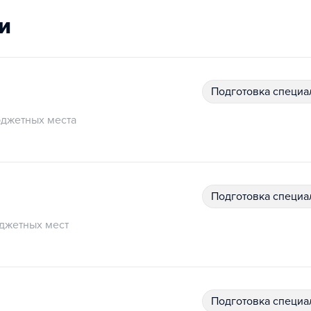
и
подготовка специ
джетных места
подготовка специ
джетных мест
подготовка специ