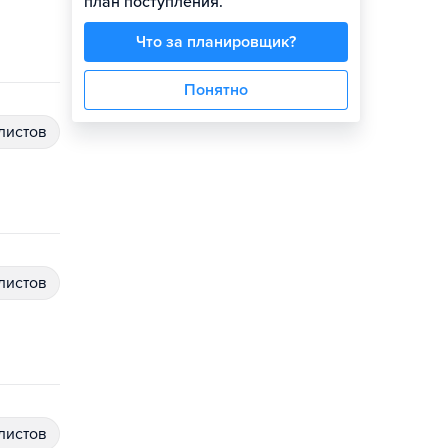
план поступления.
Что за планировщик?
Понятно
алистов
алистов
алистов