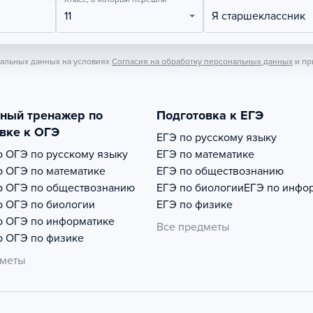
11
Я старшеклассник
нальных данных на условиях
Согласия на обработку персональных данных
и пр
тный тренажер по
Подготовка к ЕГЭ
вке к ОГЭ
ЕГЭ по русскому языку
р
ОГЭ по русскому языку
ЕГЭ по математике
р
ОГЭ по математике
ЕГЭ по обществознанию
р
ОГЭ по обществознанию
ЕГЭ по биологии
ЕГЭ по инфо
р
ОГЭ по биологии
ЕГЭ по физике
р
ОГЭ по информатике
Все предметы
р
ОГЭ по физике
дметы