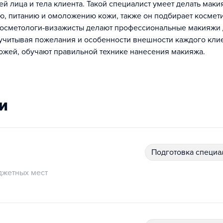
й лица и тела клиента. Такой специалист умеет делать маки
, питанию и омоложению кожи, также он подбирает космет
 Косметологи-визажисты делают профессиональные макияжи
 учитывая пожелания и особенности внешности каждого клие
кожей, обучают правильной технике нанесения макияжа.
и
подготовка специ
джетных мест