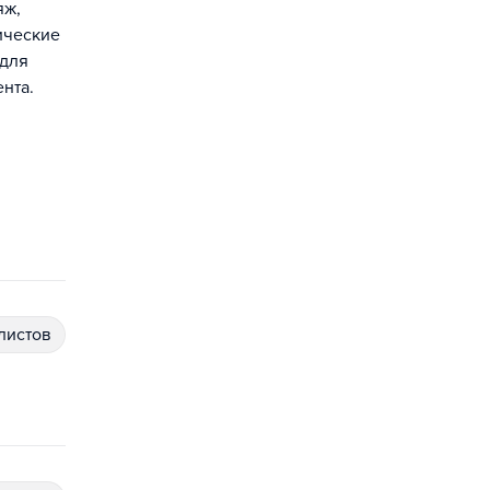
яж,
ические
 для
нта.
алистов