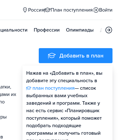
Россия
План поступления
Войти
циальности
Профессии
Олимпиады
Дни открытых д
Добавить в план
Нажав на «Добавить в план», вы
добавите эту специальность в
атки,
план поступления
— список
дами их
выбранных вами учебных
по
заведений и программ. Также у
нас есть сервис «Планировщик
уры
поступления», который поможет
подобрать подходящие
программы и получить готовый
 в