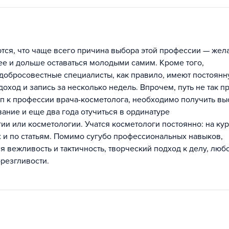
тся, что чаще всего причина выбора этой профессии — жел
ее и дольше оставаться молодыми самим. Кроме того,
обросовестные специалисты, как правило, имеют постоян
доход и запись за несколько недель. Впрочем, путь не так пр
уп к профессии врача-косметолога, необходимо получить в
ание и еще два года отучиться в ординатуре
и или косметологии. Учатся косметологи постоянно: на кур
х и по статьям. Помимо сугубо профессиональных навыков,
я вежливость и тактичность, творческий подход к делу, люб
брезгливости.