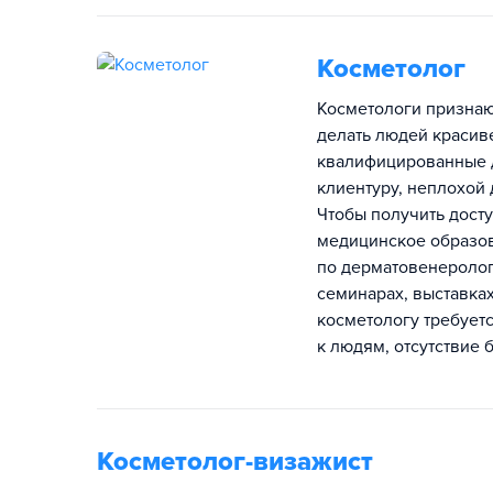
Косметолог
Косметологи признаю
делать людей красив
квалифицированные д
клиентуру, неплохой 
Чтобы получить дост
медицинское образов
по дерматовенерологи
семинарах, выставка
косметологу требуетс
к людям, отсутствие 
Косметолог-визажист