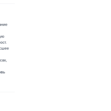
ание
ную
ост.
ысшее
сах,
овь