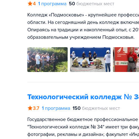
4
1
программа
50
бюджетных мест
Колледж «Подмосковье» - крупнейшее професс
области. На сегодняшний день колледж включает
Опираясь на традиции и накопленный опыт, с 2
образовательным учреждением Подмосковья.
Технологический колледж № 3
3.7
1
программа
150
бюджетных мест
Государственное бюджетное профессиональное
"Технологический колледж № 34" имеет три факул
фотографии, рекламы и дизайна»; факультет «Ин