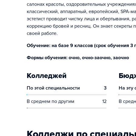
салонах красоты, оздоровительных учреждениях
классический‚ аппаратный, европейский‚ SPA-м
эстетист проводит чистку лица и обертывания, 
коррекцию бровей и ресниц. Он знает секреты 
своей работе.
Обучение: на базе 9 классов (срок обучения 3 г. 
Формы обучения: очно, очно-заочно, заочно
Колледжей
Бюдж
По этой специальности
3
На эту
В среднем по другим
12
В средн
Колледжи по специаль