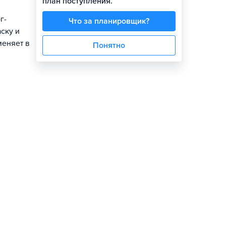
план поступления.
г-
Что за планировщик?
ску и
меняет в
Понятно