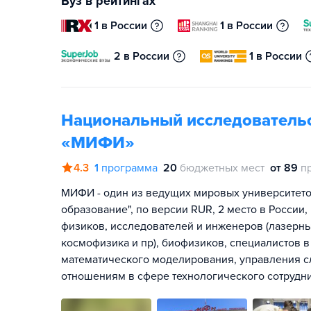
Вуз в рейтингах
1 в России
1 в России
2 в России
1 в России
Национальный исследовательс
«МИФИ»
4.3
1
программа
20
бюджетных мест
от 89
п
МИФИ - один из ведущих мировых университето
образование", по версии RUR, 2 место в России
физиков, исследователей и инженеров (лазерны
космофизика и пр), биофизиков, специалистов 
математического моделирования, управления 
отношениям в сфере технологического сотрудни