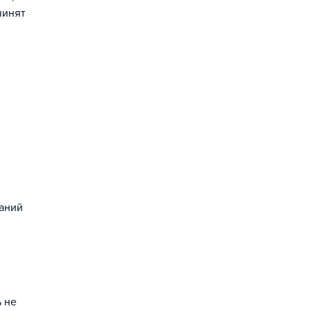
чинят
аний
 не