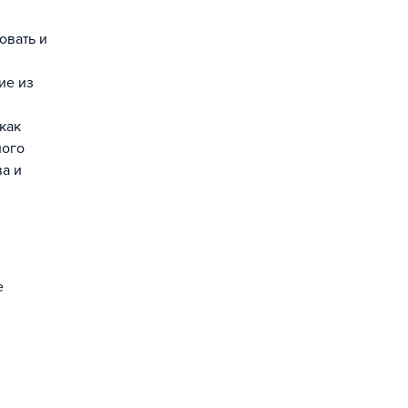
овать и
ие из
как
ного
ва и
е