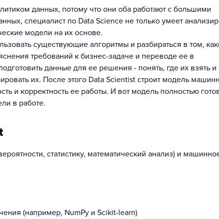
налитиком данных, потому что они оба работают с большими
анных, специалист по Data Science не только умеет анализир
ческие модели на их основе.
ользовать существующие алгоритмы и разбираться в том, как
ояснения требований к бизнес-задаче и переводе ее в
одготовить данные для ее решения - понять, где их взять и 
рировать их. После этого Data Scientist строит модель машин
сть и корректность ее работы. И вот модель полностью гото
ли в работе.
t
вероятности, статистику, математический анализ) и машинно
ния (например, NumPy и Scikit-learn)