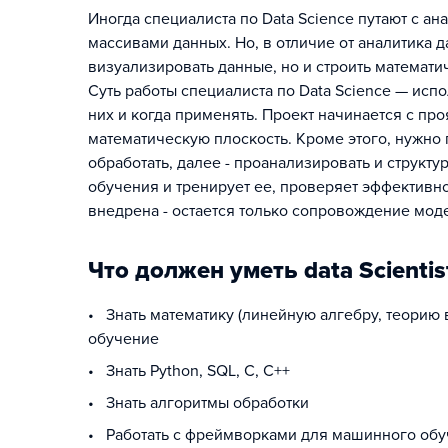
Иногда специалиста по Data Science путают с а
массивами данных. Но, в отличие от аналитика д
визуализировать данные, но и строить математи
Суть работы специалиста по Data Science — исп
них и когда применять. Проект начинается с пр
математическую плоскость. Кроме этого, нужно п
обработать, далее - проанализировать и структу
обучения и тренирует ее, проверяет эффективно
внедрена - остается только сопровождение моде
Что должен уметь data Scientis
• Знать математику (линейную алгебру, теорию 
обучение
• Знать Python, SQL, С, С++
• Знать алгоритмы обработки
• Работать с фреймворками для машинного обуче