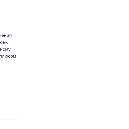
учения
ce».
нному
 плюсом