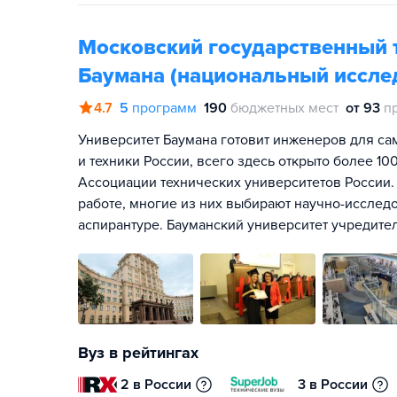
Московский государственный т
Баумана (национальный иссле
4.7
5
программ
190
бюджетных мест
от 93
п
Университет Баумана готовит инженеров для са
и техники России, всего здесь открыто более 1
Ассоциации технических университетов России.
работе, многие из них выбирают научно-исслед
аспирантуре. Бауманский университет учредите
Вуз в рейтингах
2 в России
3 в России