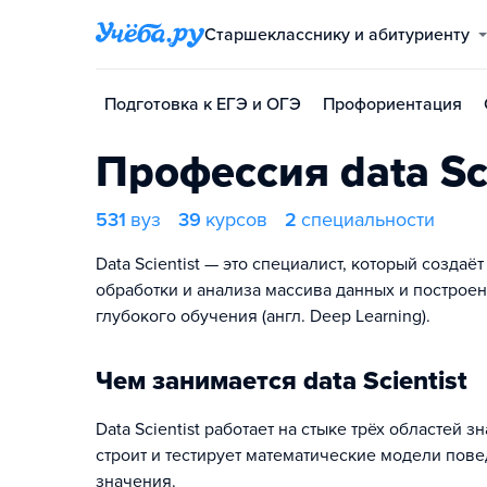
Старшекласснику и абитуриенту
Подготовка к ЕГЭ и ОГЭ
Профориентация
Профессия data Sci
531
вуз
39
курсов
2
специальности
Data Scientist — это специалист, который созда
обработки и анализа массива данных и построен
глубокого обучения (англ. Deep Learning).
Чем занимается data Scientist
Data Scientist работает на стыке трёх областей
строит и тестирует математические модели пов
значения.