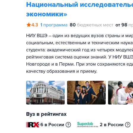
Национальный исследователь
экономики»
4.3
1
программа
80
бюджетных мест
от 98
п
НИУ ВШЭ – один из ведущих вузов страны и мира
социальным, естественным и техническим наука
студента: академический год из четырех модул
рейтинговая система оценки знаний. У НИУ ВШЭ
Новгороде и в Перми. При этом сохраняются ед
качеству образования и приему.
Вуз в рейтингах
6 в России
2 в России