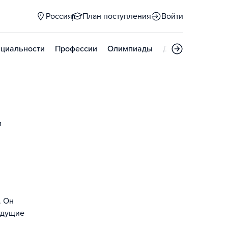
Россия
План поступления
Войти
циальности
Профессии
Олимпиады
Дни открытых д
и
. Он
удущие