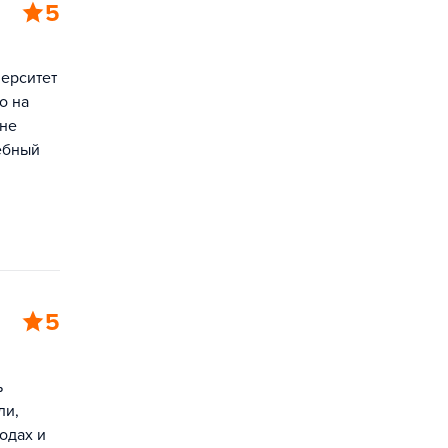
5
ерситет
о на
 не
ебный
5
ь
ли,
одах и