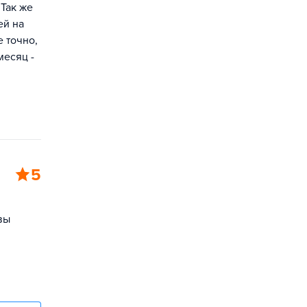
Так же
ей на
е точно,
месяц -
5
вы