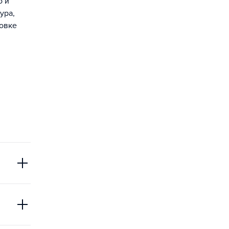
о и
ура,
товке