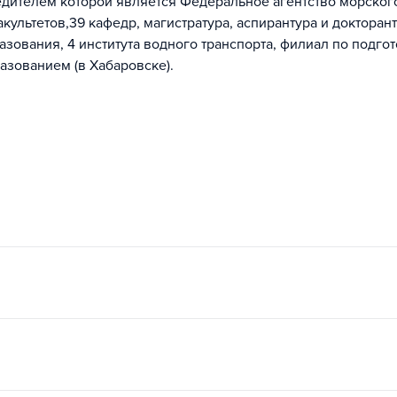
дителем которой является Федеральное агентство морског
акультетов,39 кафедр, магистратура, аспирантура и докторант
зования, 4 института водного транспорта, филиал по подго
зованием (в Хабаровске).