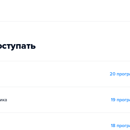
оступать
20 прог
ика
19 прог
18 прог