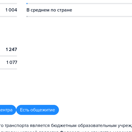
1 004
В среднем по стране
1 247
1 077
центра
Есть общежитие
го транспорта является бюджетным образовательным учре