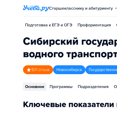
Старшекласснику и абитуриенту
Подготовка к ЕГЭ и ОГЭ
Профориентация
Сибирский госуда
водного транспор
5
31
отзыв
Новосибирск
Государственн
Основное
Программы
Подразделения
О
Ключевые показатели 