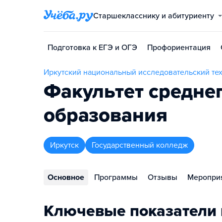
Старшекласснику и абитуриенту
Подготовка к ЕГЭ и ОГЭ
Профориентация
Иркутский национальный исследовательский те
Факультет средне
образования
Иркутск
Государственный колледж
Основное
Программы
Отзывы
Меропри
Ключевые показатели