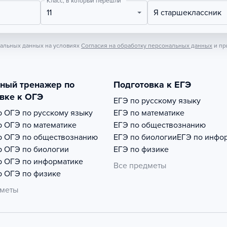
Класс, в который перешли
11
Я старшеклассник
нальных данных на условиях
Согласия на обработку персональных данных
и пр
тный тренажер по
Подготовка к ЕГЭ
вке к ОГЭ
ЕГЭ по русскому языку
р
ОГЭ по русскому языку
ЕГЭ по математике
р
ОГЭ по математике
ЕГЭ по обществознанию
р
ОГЭ по обществознанию
ЕГЭ по биологии
ЕГЭ по инфо
р
ОГЭ по биологии
ЕГЭ по физике
р
ОГЭ по информатике
Все предметы
р
ОГЭ по физике
дметы