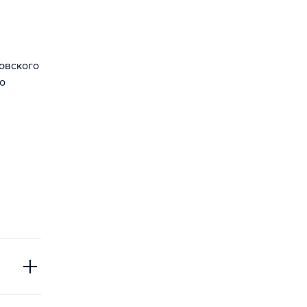
зовского
о