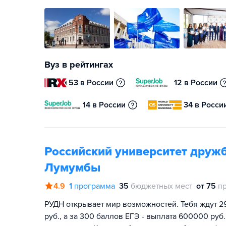
Вуз в рейтингах
53 в России
12 в России
14 в России
34 в Росси
Российский университет друж
Лумумбы
4.9
1
программа
35
бюджетных мест
от 75
п
РУДН открывает мир возможностей. Тебя ждут 2
руб., а за 300 баллов ЕГЭ - выплата 600000 руб.