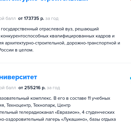
ой балл
от 173735 р.
за год
 государственный отраслевой вуз, решающий
 конкурентоспособных квалифицированных кадров и
я архитектурно-строительной, дорожно-транспортной и
России в целом.
ниверситет
ой балл
от 255216 р.
за год
зовательный комплекс. В его в составе 11 учебных
я, Техноцентр, Технопарк, Центр
ельный телерадиоканал «Евразион», 4 студенческих
но-оздоровительный лагерь «Лукашино», базы отдыха