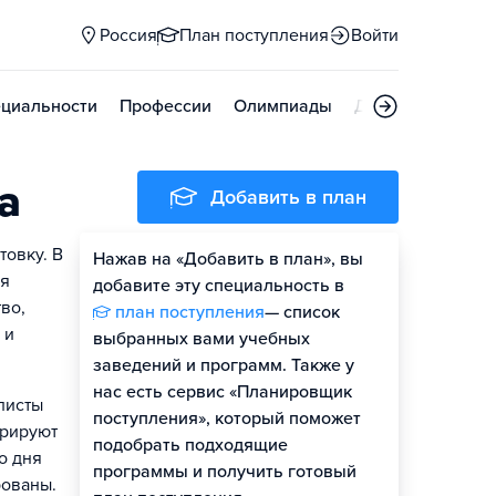
Россия
План поступления
Войти
циальности
Профессии
Олимпиады
Дни открытых д
а
Добавить в план
овку. В
Нажав на «Добавить в план», вы
ая
добавите эту специальность в
во,
план поступления
— список
 и
выбранных вами учебных
заведений и программ. Также у
нас есть сервис «Планировщик
листы
поступления», который поможет
урируют
подобрать подходящие
о дня
программы и получить готовый
рованы.