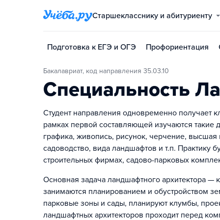
Старшекласснику и абитуриенту
Подготовка к ЕГЭ и ОГЭ
Профориентация
Бакалавриат, код направления 35.03.10
Специальность Ла
Студент направления одновременно получает кл
рамках первой составляющей изучаются такие д
графика, живопись, рисунок, черчение, высшая 
садоводство, вида ландшафтов и т.п. Практику 
строительных фирмах, садово-парковых комплек
Основная задача ландшафтного архитектора — к
занимаются планированием и обустройством зем
парковые зоны и сады, планируют клумбы, прое
ландшафтных архитекторов проходит перед ком