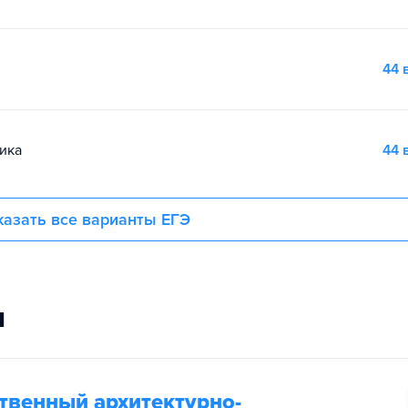
44 
ика
44 
азать все варианты ЕГЭ
и
твенный архитектурно-