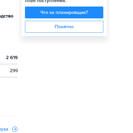
план поступления.
Что за планировщик?
одство
Понятно
2 619
299
вуза