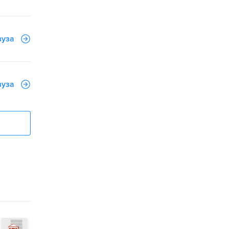
вуза
вуза